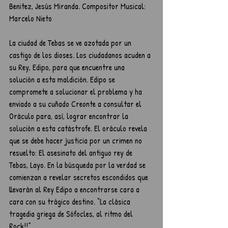
Benitez, Jesús Miranda. Compositor Musical: 
Marcelo Nieto
La ciudad de Tebas se ve azotada por un 
castigo de los dioses. Los ciudadanos acuden a 
su Rey, Edipo, para que encuentre una 
solución a esta maldición. Edipo se 
compromete a solucionar el problema y ha 
enviado a su cuñado Creonte a consultar el 
Oráculo para, así, lograr encontrar la 
solución a esta catástrofe. El oráculo revela 
que se debe hacer justicia por un crimen no 
resuelto: El asesinato del antiguo rey de 
Tebas, Layo. En la búsqueda por la verdad se 
comienzan a revelar secretos escondidos que 
llevarán al Rey Edipo a encontrarse cara a 
cara con su trágico destino. “La clásica 
tragedia griega de Sófocles, al ritmo del 
Rock!!”