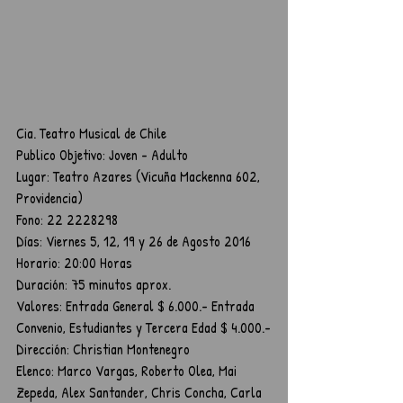
Cia. Teatro Musical de Chile
Publico Objetivo: Joven - Adulto
Lugar: Teatro Azares (Vicuña Mackenna 602, 
Providencia)
Fono: 22 2228298
Días: Viernes 5, 12, 19 y 26 de Agosto 2016 
Horario: 20:00 Horas
Duración: 75 minutos aprox.
Valores: Entrada General $ 6.000.- Entrada 
Convenio, Estudiantes y Tercera Edad $ 4.000.-
Dirección: Christian Montenegro
Elenco: Marco Vargas, Roberto Olea, Mai 
Zepeda, Alex Santander, Chris Concha, Carla 