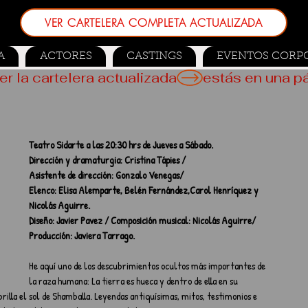
VER CARTELERA COMPLETA ACTUALIZADA
A
ACTORES
CASTINGS
EVENTOS CORP
er la cartelera actualizada
Teatro Sidarte a las 20:30 hrs de Jueves a Sábado. 
Dirección y dramaturgia: Cristina Tápies / 
Asistente de dirección: Gonzalo Venegas/ 
Elenco: Elisa Alemparte, Belén Fernández,Carol Henríquez y 
Nicolás Aguirre. 
Diseño: Javier Pavez / Composición musical: Nicolás Aguirre/ 
Producción: Javiera Tarrago.
He aquí uno de los descubrimientos ocultos más importantes de 
la raza humana: La tierra es hueca y dentro de ella en su 
rilla el sol de Shamballa. Leyendas antiquísimas, mitos, testimonios e 