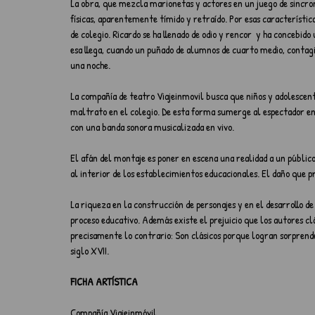
La obra, que mezcla marionetas y actores en un juego de sincroní
físicas, aparentemente tímido y retraído. Por esas característica
de colegio. Ricardo se ha llenado de odio y rencor  y ha concebido
esa llega, cuando un puñado de alumnos de cuarto medio, contagiad
una noche.
La compañía de teatro Viajeinmovil busca que niños y adolescen
maltrato en el colegio. De esta forma sumerge al espectador en 
con una banda sonora musicalizada en vivo.
El afán del montaje es poner en escena una realidad a un público
al interior de los establecimientos educacionales. El daño que p
La riqueza en la construcción de personajes y en el desarrollo de
proceso educativo. Además existe el prejuicio que los autores clá
precisamente lo contrario: Son clásicos porque logran sorprende
siglo XVII.
FICHA ARTÍSTICA
Compañía Viajeinmóvil