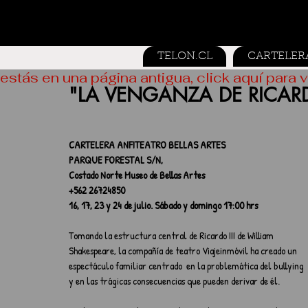
TELON.CL
CARTELER
estás en una página antigua, click aquí para v
"LA VENGANZA DE RICARDO
CARTELERA ANFITEATRO BELLAS ARTES
PARQUE FORESTAL S/N,
Costado Norte Museo de Bellas Artes
+562 26724850
16, 17, 23 y 24 de julio. Sábado y domingo 17:00 hrs
Tomando la estructura central de Ricardo III de William 
Shakespeare, la compañía de teatro Viajeinmóvil ha creado un 
espectáculo familiar centrado  en la problemática del bullying 
y en las trágicas consecuencias que pueden derivar de él.