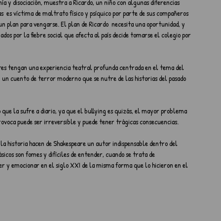
a y disociación, muestra a Ricardo, un niño con algunas diferencias 
s  es víctima de maltrato físico y psíquico por parte de sus compañeros 
 un plan para vengarse. El plan de Ricardo  necesita una oportunidad, y 
os por la fiebre social que afecta al país decide tomarse el colegio por 
tes tengan una experiencia teatral profunda centrada en el tema del 
un cuento de terror moderno que se nutre de las historias del pasado 
 que la sufre a diario, ya que el bullying es quizás, el mayor problema 
rovoca puede ser irreversible y puede tener trágicas consecuencias.
 la historia hacen de Shakespeare un autor indispensable dentro del 
sicos son fomes y difíciles de entender, cuando se trata de 
r y emocionar en el siglo XXI de la misma forma que lo hicieron en el 