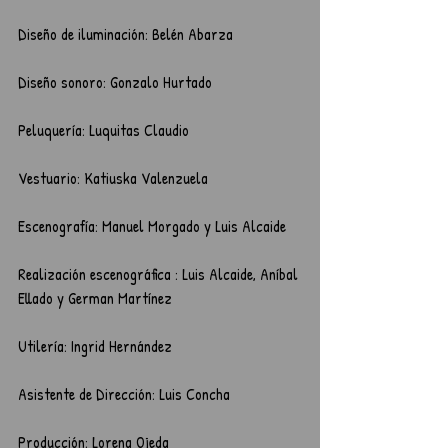
Diseño de iluminación: Belén Abarza
Diseño sonoro: Gonzalo Hurtado
Peluquería: Luquitas Claudio
Vestuario: Katiuska Valenzuela
Escenografía: Manuel Morgado y Luis Alcaide
Realización escenográfica : Luis Alcaide, Aníbal 
Ellado y German Martínez
Utilería: Ingrid Hernández
Asistente de Dirección: Luis Concha
Producción: Lorena Ojeda