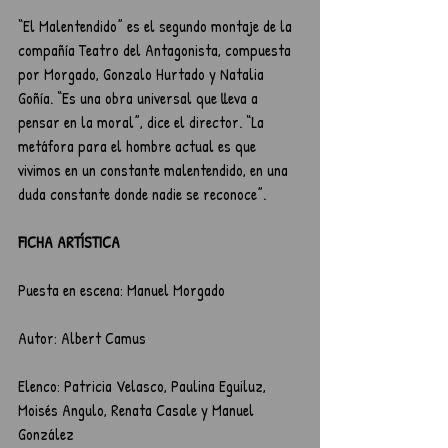
“El Malentendido” es el segundo montaje de la 
compañía Teatro del Antagonista, compuesta 
por Morgado, Gonzalo Hurtado y Natalia 
Goñía. “Es una obra universal que lleva a 
pensar en la moral”, dice el director. “La 
metáfora para el hombre actual es que 
vivimos en un constante malentendido, en una 
duda constante donde nadie se reconoce”.
FICHA ARTÍSTICA
Puesta en escena: Manuel Morgado
Autor: Albert Camus
Elenco: Patricia Velasco, Paulina Eguiluz, 
Moisés Angulo, Renata Casale y Manuel 
González