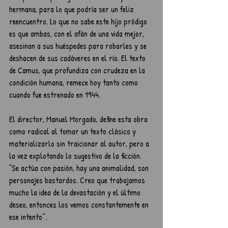
hermana, para lo que podría ser un feliz 
reencuentro. Lo que no sabe este hijo pródigo 
es que ambas, con el afán de una vida mejor, 
asesinan a sus huéspedes para robarles y se 
deshacen de sus cadáveres en el río. El texto 
de Camus, que profundiza con crudeza en la 
condición humana, remece hoy tanto como 
cuando fue estrenado en 1944.
El director, Manuel Morgado, define esta obra 
como radical al tomar un texto clásico y 
materializarlo sin traicionar al autor, pero a 
la vez explotando lo sugestivo de la ficción. 
“Se actúa con pasión, hay una animalidad, son 
personajes bastardos. Creo que trabajamos 
mucho la idea de la devastación y el último 
deseo, entonces los vemos constantemente en 
ese intento”.