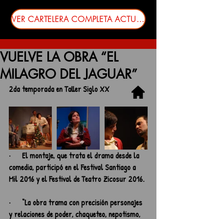
VER CARTELERA COMPLETA ACTUALIZADA
VUELVE LA OBRA “EL
MILAGRO DEL JAGUAR”
2da temporada en Taller Siglo XX
·      El montaje, que trata el drama desde la 
comedia, participó en el Festival Santiago a 
Mil 2016 y el Festival de Teatro Zicosur 2016.
·      “La obra trama con precisión personajes 
y relaciones de poder, chaqueteo, nepotismo, 