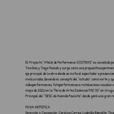
El Proyecto "Ateliê de Performance O(S)TRAS" es concebido por
Tina Dias y Tiago Macedo y surge como una propuesta experime
eje principal de la obra donde se invita al espectador a presencia
involucrados, llevando el concepto del "estudio" como norte y q
videoperformances, fotoperformances e instalaciones visuales-
mayo de 2022 en la "Feria de Artes Escénicas FAE 33" en Uruguay
Principal del "SESC da Avenida Paulista" donde ganó una gran re
FICHA ARTÍSTICA
Dirección y Concepción: Carolina Correa, Ludmilla Ramalho, Tina