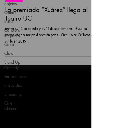
objetos
La premiada “Xuárez” llega al
Ópera
Teatro UC
Ballet
entre el 12 de agosto y el 15 de septiembre. · Elegida
Cartelera
mejor obra y mejor dirección por el Círculo de Críticos de
Regiones
Arte en 2015,...
Circo
Clown
Stand Up
Comedy
Performance
Entrevistas
Streaming
Cine
Chileno