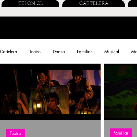
TELON.CL
CARTELERA
Cartelera
Teatro
Danza
Familiar
Musical
Mar
Performance
Entrevistas
Streaming
Cine Chileno
Familiar
Teatro