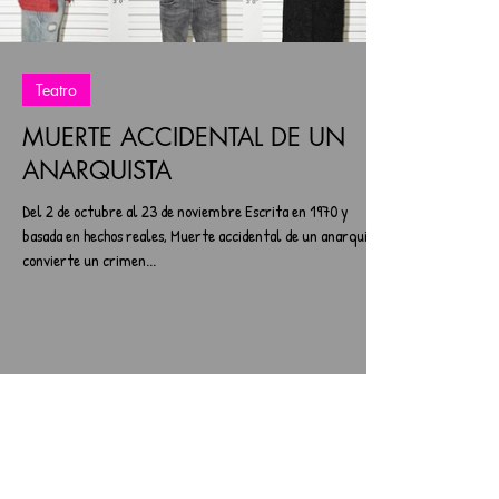
Teatro
MUERTE ACCIDENTAL DE UN
ANARQUISTA
Del 2 de octubre al 23 de noviembre Escrita en 1970 y
basada en hechos reales, Muerte accidental de un anarquista
convierte un crimen...