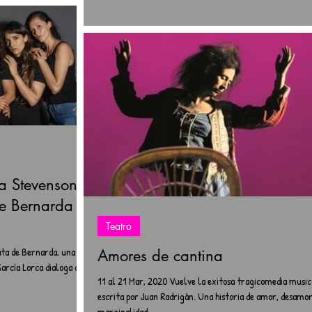
ra Stevenson
de Bernarda
Teatro
ata de Bernarda, una
Amores de cantina
García Lorca dialoga con
11 al 21 Mar, 2020 Vuelve la exitosa tragicomedia music
escrita por Juan Radrigán. Una historia de amor, desamor
marginalidad...