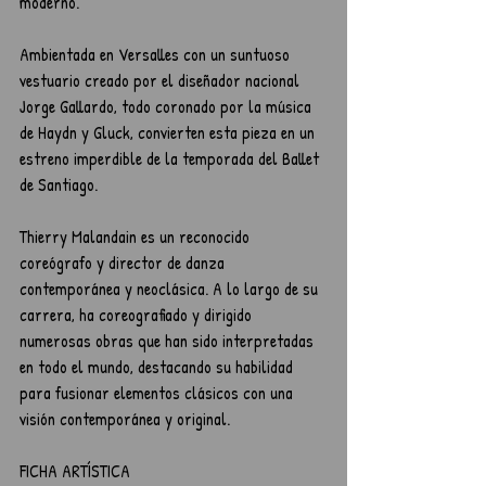
moderno.
Ambientada en Versalles con un suntuoso 
vestuario creado por el diseñador nacional 
Jorge Gallardo, todo coronado por la música 
de Haydn y Gluck, convierten esta pieza en un 
estreno imperdible de la temporada del Ballet 
de Santiago.
Thierry Malandain es un reconocido 
coreógrafo y director de danza 
contemporánea y neoclásica. A lo largo de su 
carrera, ha coreografiado y dirigido 
numerosas obras que han sido interpretadas 
en todo el mundo, destacando su habilidad 
para fusionar elementos clásicos con una 
visión contemporánea y original.
FICHA ARTÍSTICA