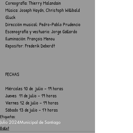
Coreografía: Thierry Malandain
Música: Joseph Haydn, Christoph Willibald 
Gluck
Dirección musical: Pedro-Pablo Prudencio
Escenografía y vestuario: Jorge Gallardo
Iluminación: François Menou
Repositor: Frederik Deberdt
FECHAS
Miércoles 10 de  julio – 19 horas 
Jueves  11 de julio – 19 horas
Viernes 12 de julio – 19 horas
Sábado 13 de julio – 17 horas
Etiquetas:
Julio 2024
Municipal de Santiago
Ballet