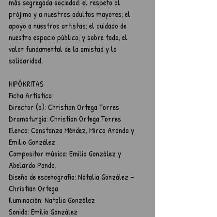
más segregada sociedad: el respeto al 
prójimo y a nuestros adultos mayores; el 
apoyo a nuestros artistas; el cuidado de 
nuestro espacio público; y sobre todo, el 
valor fundamental de la amistad y la 
solidaridad.
HIPÓKRITAS
Ficha Artística
Director (a): Christian Ortega Torres
Dramaturgia: Christian Ortega Torres
Elenco: Constanza Méndez, Mirco Aranda y 
Emilio González
Compositor música: Emilio González y 
Abelardo Pando.
Diseño de escenografía: Natalia González – 
Christian Ortega
Iluminación: Natalia González
Sonido: Emilio González