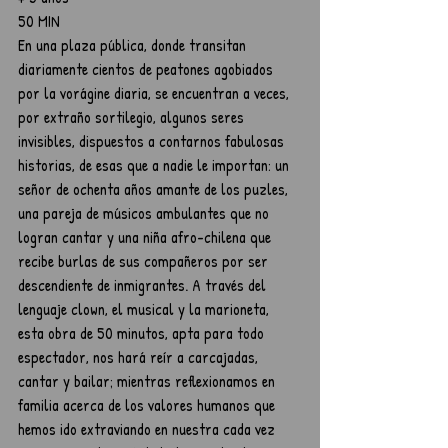
50 MIN
En una plaza pública, donde transitan 
diariamente cientos de peatones agobiados 
por la vorágine diaria, se encuentran a veces, 
por extraño sortilegio, algunos seres 
invisibles, dispuestos a contarnos fabulosas 
historias, de esas que a nadie le importan: un 
señor de ochenta años amante de los puzles, 
una pareja de músicos ambulantes que no 
logran cantar y una niña afro-chilena que 
recibe burlas de sus compañeros por ser 
descendiente de inmigrantes. A través del 
lenguaje clown, el musical y la marioneta, 
esta obra de 50 minutos, apta para todo 
espectador, nos hará reír a carcajadas, 
cantar y bailar; mientras reflexionamos en 
familia acerca de los valores humanos que 
hemos ido extraviando en nuestra cada vez 