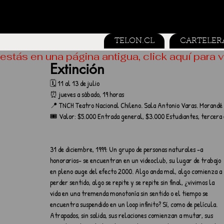
TELON.CL
CARTELER
estás en una página antigua, click aquí para v
Extinción
🗓️ 11 al 13 de julio
⏰ jueves a sábado, 19 horas
📍 TNCH Teatro Nacional Chileno. Sala Antonio Varas. Morandé 
🎟️ Valor: $5.000 Entrada general, $3.000 Estudiantes, tercera 
31 de diciembre, 1999: Un grupo de personas naturales -a 
honorarios- se encuentran en un videoclub, su lugar de trabajo 
en pleno auge del efecto 2000. Algo anda mal, algo comienza a 
perder sentido, algo se repite y se repite sin final, ¿vivimos la 
vida en una tremenda monotonía sin sentido o el tiempo se 
encuentra suspendido en un loop infinito? Sí, como de película. 
Atrapados, sin salida, sus relaciones comienzan a mutar, sus 