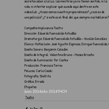
secretos salen a la luz, las mentiras ya no tienen sentido, ni la 
vida, ni intentar explicar qué sucede aquí dentro en este 
videoclub. ¿Acaso somos nuestra propia némesis? ¿o eso es de 
una película? ¿Y si este es el final del que siempre nos hablaron?
Compañía Implicancia Teatro
Dirección: Eduardo Fuenzalida Astudillo
Dramaturgia: Eduardo Fuenzalida Astudillo - Nicolás González
Elenco: Matías León, José Agustín Espinosa, Enrique Fuenzalida,
Diseño Sonoro: Benjamín Celedón
Diseño de Integral: Valentina Bruna - Moises Briceño
Diseño de Iluminación: Fer Castex
Producción: Francisca Torres
Pelucas: Carla Casali
Fotografía: Shofrita
Gráfica: Errada
Etiquetas:
Junio 2024
Julio 2024
TNCH
Teatro