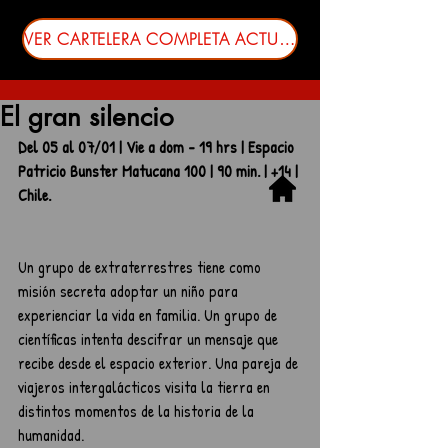
VER CARTELERA COMPLETA ACTUALIZADA
El gran silencio
Del 05 al 07/01 | Vie a dom - 19 hrs | Espacio 
Patricio Bunster Matucana 100 | 90 min. | +14 | 
Chile.
Un grupo de extraterrestres tiene como 
misión secreta adoptar un niño para 
experienciar la vida en familia. Un grupo de 
científicas intenta descifrar un mensaje que 
recibe desde el espacio exterior. Una pareja de 
viajeros intergalácticos visita la tierra en 
distintos momentos de la historia de la 
humanidad.