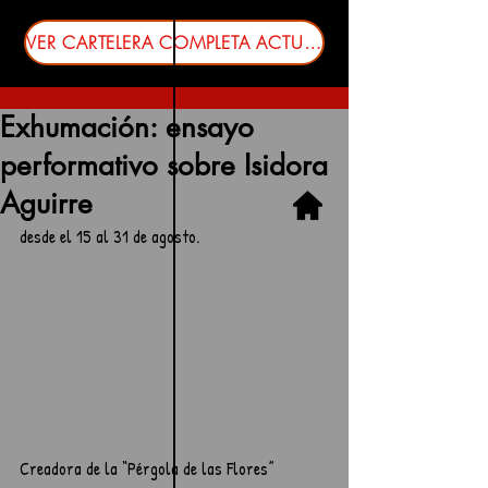
VER CARTELERA COMPLETA ACTUALIZADA
Exhumación: ensayo
performativo sobre Isidora
Aguirre
desde el 15 al 31 de agosto.
Creadora de la “Pérgola de las Flores” 