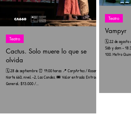
Teatro
Vampyr
Teatro
🗓️ 22 de agosto
Sáb y dom – 18:
Cactus. Solo muere lo que se
100. Metro Quint
olvida
🗓️ 28 de septiembre ⏰ 19:00 horas 📍 CorpArtes / Rosario
Norte 660, nivel -2, Las Condes. 🎟️ Valor entrada: Entrada
General: $13.000 /...