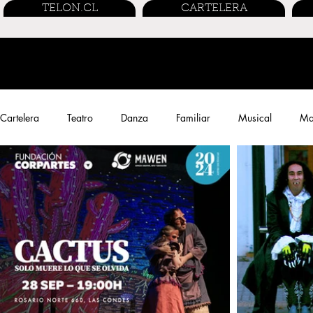
TELON.CL
CARTELERA
Cartelera
Teatro
Danza
Familiar
Musical
Mar
Performance
Entrevistas
Streaming
Cine Chileno