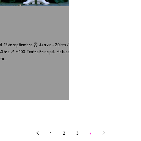
 al 15 de septiembre ⏰ Ju a vie – 20 hrs /
30 hrs 📍 M100. Teatro Principal. Matucana
a...
1
2
3
4