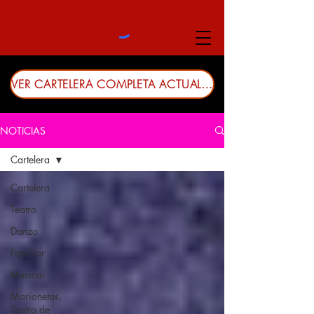
VER CARTELERA COMPLETA ACTUALIZADA
NOTICIAS
Cartelera
Cartelera
Teatro
Danza
Familiar
Musical
Marionetas,
Teatro de