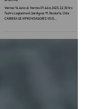
Teatro
Carrera de Improvisadores Vs. El
Domo
Viernes 16 Junio al Viernes 07 Julio 2023, 22:30 hrs.
Teatro Lospleimovil Dardignac 91, Recoleta, Chile
CARRERA DE IMPROVISADORES VS EL...