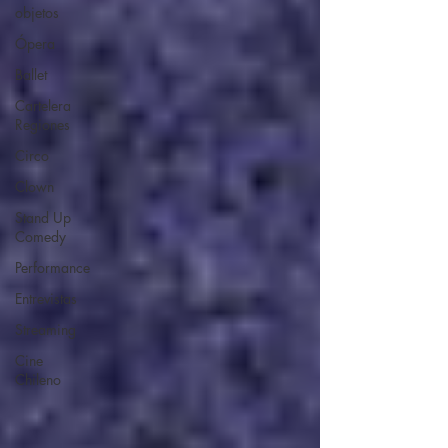
objetos
Ópera
Ballet
Cartelera
Regiones
Circo
Clown
Stand Up
Comedy
Performance
Entrevistas
Streaming
Cine
Chileno