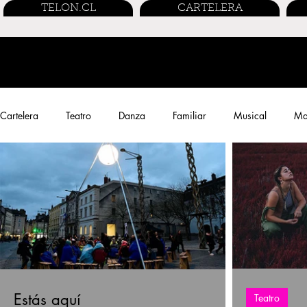
TELON.CL
CARTELERA
Cartelera
Teatro
Danza
Familiar
Musical
Mar
Performance
Entrevistas
Streaming
Cine Chileno
Estás aquí
Teatro