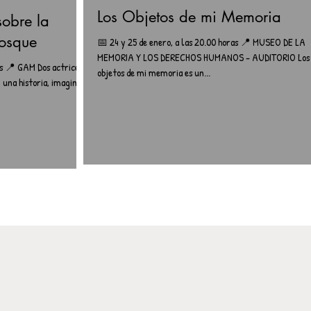
Los Objetos de mi Memoria
obre la
bosque
📅 24 y 25 de enero, a las 20.00 horas 📍 MUSEO DE LA
MEMORIA Y LOS DERECHOS HUMANOS - AUDITORIO Los
as 📍 GAM Dos actrices
objetos de mi memoria es un...
n una historia, imaginan