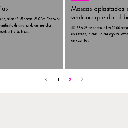
ias
Moscas aplastadas s
ventana que da al 
ero, a las 18.45 horas 📍 GAM Canto de
anifiesto de una horda en marcha,
📅 23 y 24 de enero, a las 21.00 hor
el grito de tres...
en escena, inician un diálogo, relata
un cuento,...
1
2