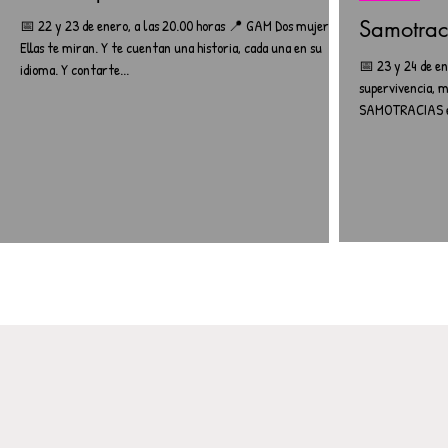
📅 22 y 23 de enero, a las 20.00 horas 📍 GAM Dos mujeres.
Samotrac
Ellas te miran. Y te cuentan una historia, cada una en su
📅 23 y 24 de en
idioma. Y contarte...
supervivencia, m
SAMOTRACIAS es 