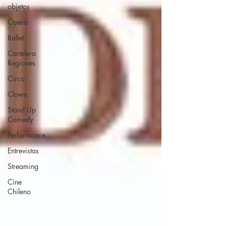
objetos
Ópera
Ballet
Cartelera
Regiones
Circo
Clown
Stand Up
Comedy
Performance
Entrevistas
Streaming
Cine
Chileno