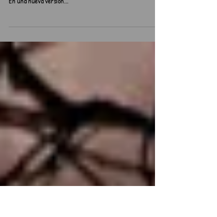
Cuerpo
🗓️ 8 de agosto ⏰ 19:30 hrs. 📍 Teatro Sidarte. Ernesto
Pinto Lagarrigue 131, Recoleta. 🎟️ Valor: General: $5.000
En una nueva versión...