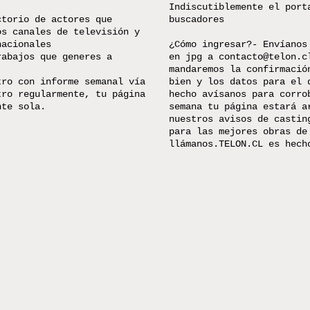
Indiscutiblemente el port
ctorio de actores que
buscadores
os canales de televisión y
nacionales
¿Cómo ingresar?- Envíanos
rabajos que generes a
en jpg a
contacto@telon.c
mandaremos la confirmació
tro con informe semanal vía
bien y los datos para el 
tro regularmente, tu página
hecho avísanos para corro
nte sola.
semana tu página estará a
nuestros avisos de castin
para las mejores obras de
llámanos.TELON.CL es hech