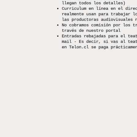
llegan todos los detalles)
Curriculum en línea en el dire
realmente usan para trabajar l
las productoras audiovisuales 
No cobramos comisión por los t
través de nuestro portal
Entradas rebajadas para el tea
mail - Es decir, si vas al tea
en Telon.cl se paga prácticame