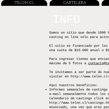
TELON.CL
CARTELERA
INFO
Somos un sitio que desde 1999 
casting on line sólo para acto
El sitio es financiado por los
una cuota de $15.000 anual o $
Para ingresar tienes que envia
máximo de 5 fotos a
contacto@t
Te invitamos a ser parte de nu
visitar en
http://www.telon.cl
Aquí nuestros beneficios:
Informes semanales de castings
e-mail semanalmente todos los 
calendario de castings click e
http://www.telon.cl/castings.h
enunciado, una vez que eres pa