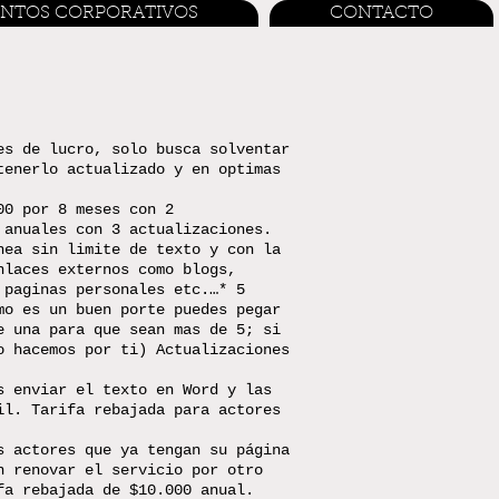
ENTOS CORPORATIVOS
CONTACTO
es de lucro, solo busca solventar
tenerlo actualizado y en optimas
00 por 8 meses con 2
 anuales con 3 actualizaciones.
nea sin limite de texto y con la
nlaces externos como blogs,
 paginas personales etc.…* 5
mo es un buen porte puedes pegar
e una para que sean mas de 5; si
o hacemos por ti) Actualizaciones
s enviar el texto en Word y las
il. Tarifa rebajada para actores
s actores que ya tengan su página
n renovar el servicio por otro
fa rebajada de $10.000 anual.