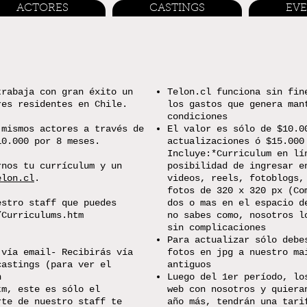
ACTORES
CASTINGS
EV
trabaja con gran éxito un
Telon.cl funciona sin fin
res residentes en Chile.
los gastos que genera man
condiciones
 mismos actores a través de
El valor es sólo de $10.0
10.000 por 8 meses.
actualizaciones ó $15.000
Incluye:*Curriculum en lí
rnos tu currículum y un
posibilidad de ingresar e
elon.cl
.
videos, reels, fotoblogs,
fotos de 320 x 320 px (Co
estro staff que puedes
dos o mas en el espacio d
/Curriculums.htm
no sabes como, nosotros l
sin complicaciones
Para actualizar sólo debe
 vía email- Recibirás vía
fotos en jpg a nuestro ma
castings (para ver el
antiguos
n
Luego del 1er período, lo
tm,
este es sólo el
web con nosotros y quiera
rte de nuestro staff te
año más, tendrán una tari