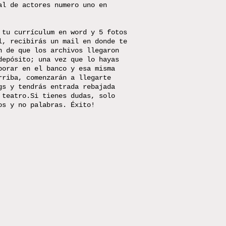
al de actores numero uno en
 tu currículum en word y 5 fotos
l
, recibirás un mail en donde te
n de que los archivos llegaron
depósito; una vez que lo hayas
borar en el banco y esa misma
rriba, comenzarán a llegarte
gs y tendrás entrada rebajada
 teatro.Si tienes dudas, solo
os y no palabras. Éxito!