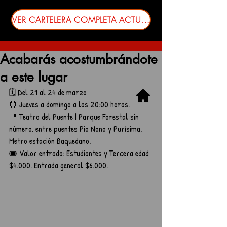
VER CARTELERA COMPLETA ACTUALIZADA
Acabarás acostumbrándote
a este lugar
🗓️ Del 21 al 24 de marzo
⏰ Jueves a domingo a las 20:00 horas.
📍 Teatro del Puente | Parque Forestal sin 
número, entre puentes Pio Nono y Purísima. 
Metro estación Baquedano.
🎟️ Valor entrada: Estudiantes y Tercera edad 
$4.000. Entrada general $6.000.