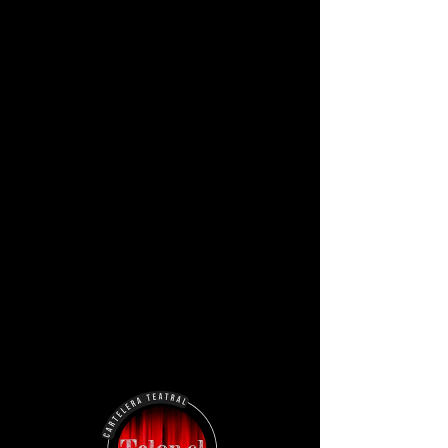
Andrés Padilla
+569 8357 7192
andrespadilla.bbyn@gmail.com
@andrespadillap