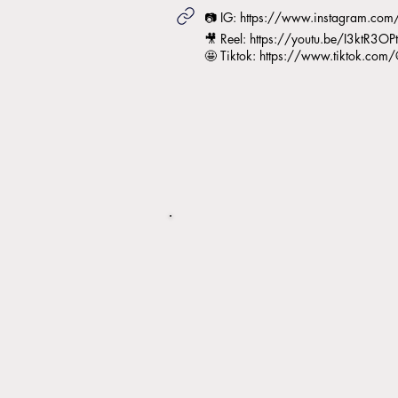
📷 IG:
https://www.instagram.com/
🎥 Reel:
https://youtu.be/I3ktR3OP
🤩 Tiktok:
https://www.tiktok.com/