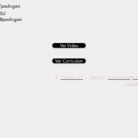
paulicgavi
tSU
@paulicgavi
Ver Video
Ver Currículum
©
Telon.cl
- Email
contacto@t
Sígu