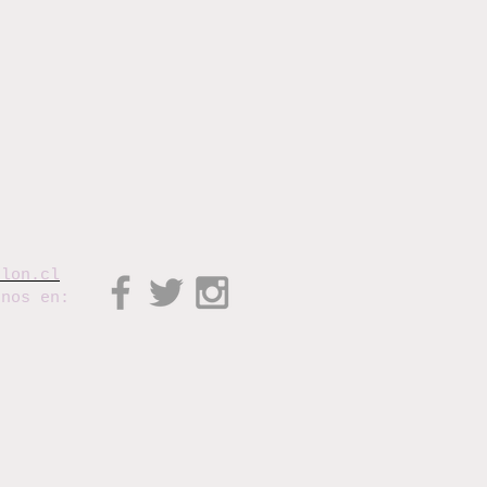
elon.cl
enos en: