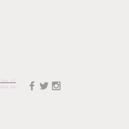
elon.cl
enos en: