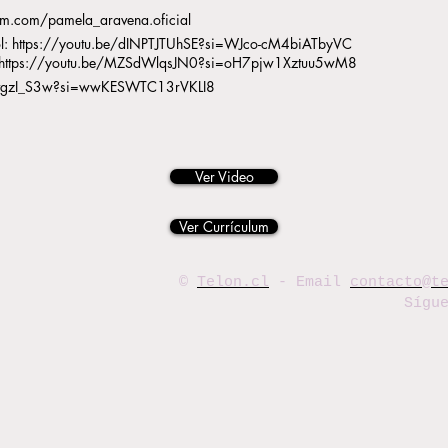
am.com/pamela_aravena.oficial
l:
https://youtu.be/dINPTJTUhSE?si=WJco-cM4biATbyVC
https://youtu.be/MZSdWlqsJN0?si=oH7pjw1Xztuu5wM8
EUvgzI_S3w?si=wwKESWTC13rVKLI8
Ver Video
Ver Currículum
©
Telon.cl
- Email
contacto@t
Sígu