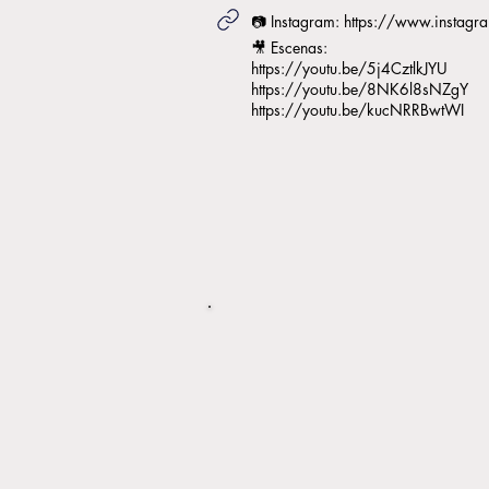
📷 Instagram:
https://www.instag
🎥 Escenas:
https://youtu.be/5j4CztlkJYU
https://youtu.be/8NK6l8sNZgY
https://youtu.be/kucNRRBwtWI