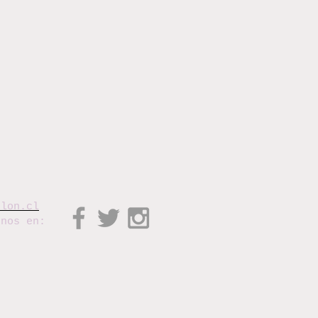
elon.cl
enos en: