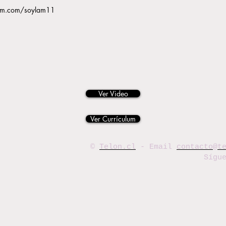
ram.com/soylam11
Ver Video
Ver Currículum
©
Telon.cl
- Email
contacto@t
Sígu