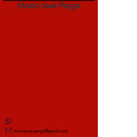
María José Parga
mariajose.parga@gmail.com