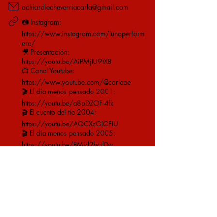
achiardiecheverriacarla@gmail.com
📷 Instagram:
https://www.instagram.com/lunaperform
era/
🎥 Presentación:
https://youtu.be/AiPMjIU9tX8
📺 Canal Youtube:
https://www.youtube.com/@carlaae
🎬 El día menos pensado 2001:
https://youtu.be/a8pDZOF-4fk
🎬 El cuento del tío 2004:
https://youtu.be/AQCXcGlOFIU
🎬 El día menos pensado 2005:
https://youtu.be/BMjd2bctl0w
Ver Video
Ver Currículum