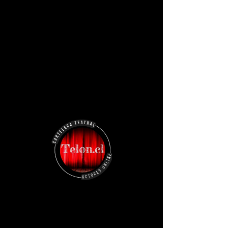
Omar Méndez Vásquez
+569 3121 1666
omar.emendez@gmail.com