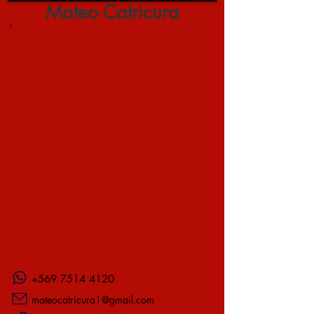
Mateo Catricura
+569 7514 4120
mateocatricura1@gmail.com