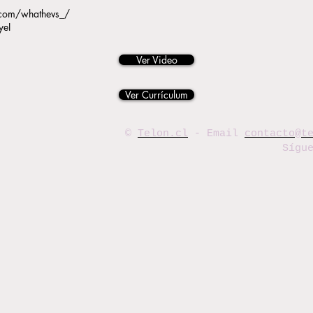
.com/whathevs_/
yeI
Ver Video
Ver Currículum
©
Telon.cl
- Email
contacto@t
Sígu