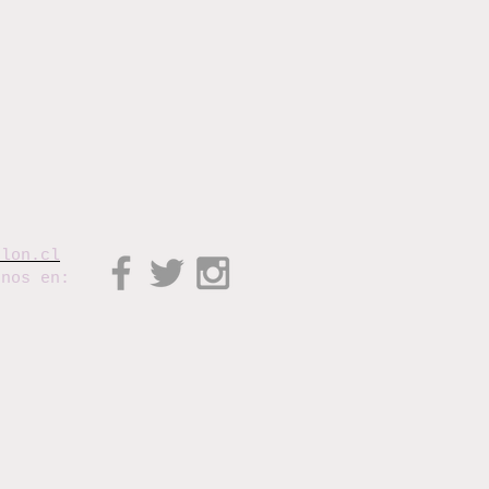
elon.cl
enos en: