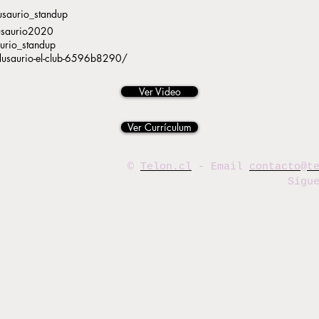
saurio_standup
usaurio2020
urio_standup
dusaurio-el-club-6596b8290/
Ver Video
Ver Currículum
©
Telon.cl
- Email
contacto@t
Sígu