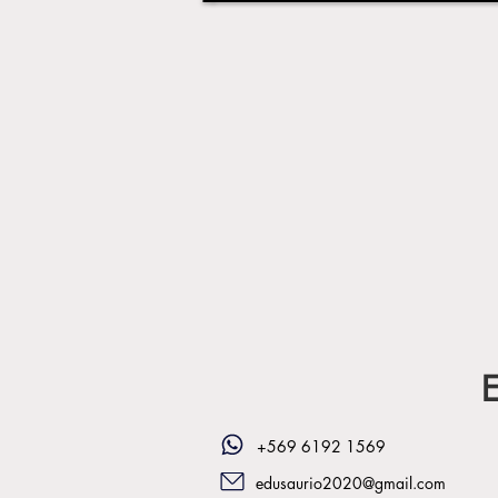
E
+569 6192 1569
edusaurio2020@gmail.com