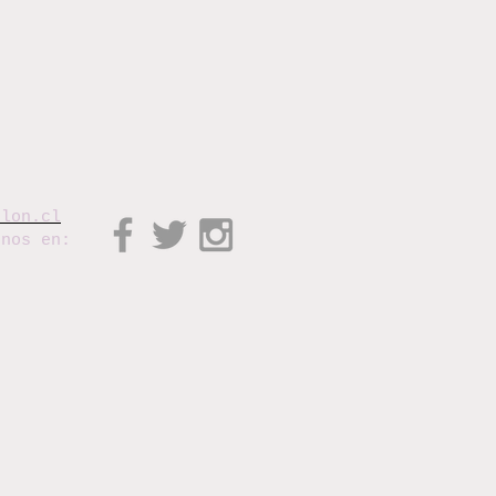
elon.cl
enos en: