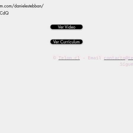
am.com/danielestebban/
woCdQ
Ver Video
Ver Currículum
©
Telon.cl
- Email
contacto@t
Sígu