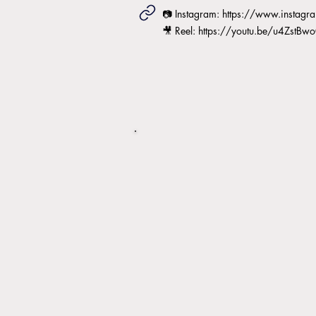
📷 Instagram:
https://www.instagr
🎥 Reel:
https://youtu.be/u4ZstB