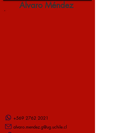
Alvaro Méndez
+569 2762 2021
alvaro.mendez.g@ug.uchile.cl