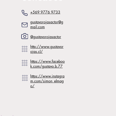
+569 9776 9733
gustavorojasactor@g
mail.com
@gustavorojasactor
http://www.gustavor
ojas.cl/
https://www.faceboo
k.com/gustavo.b.77
https://www.instagra
m.com/simon_elmag
o/