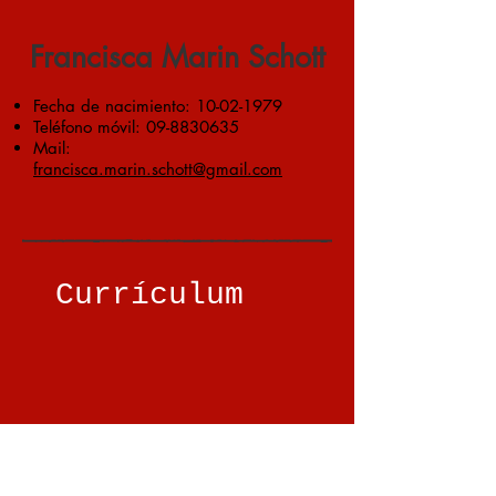
Francisca Marin Schott
Fecha de nacimiento:
10-02-1979
Teléfono móvil:
09-8830635
Mail:
francisca.marin.schott@gmail.com
Currículum