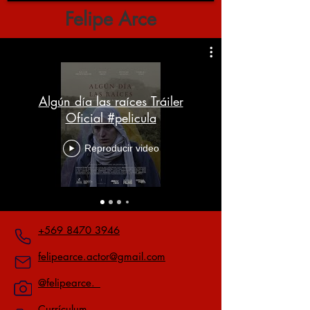
Felipe Arce
Algún día las raíces Tráiler
Oficial #pelicula
Reproducir video
+569 8470 3946
felipearce.actor@gmail.com
@felipearce._
Currículum