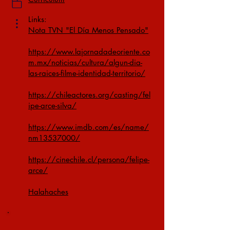
Links:
Nota TVN "El Día Menos Pensado"
https://www.lajornadadeoriente.co
m.mx/noticias/cultura/algun-dia-
las-raices-filme-identidad-territorio/
https://chileactores.org/casting/fel
ipe-arce-silva/
https://www.imdb.com/es/name/
nm13537000/
https://cinechile.cl/persona/felipe-
arce/
Halahaches