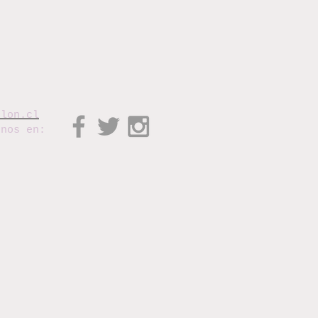
elon.cl
enos en: