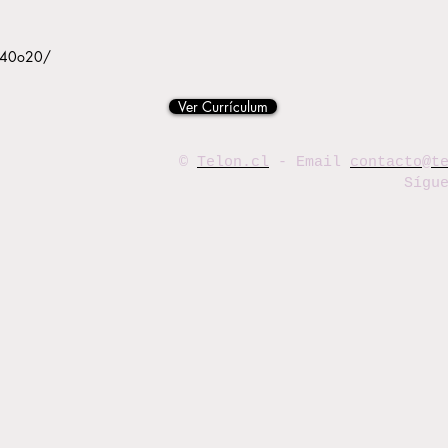
ny40o20/
Ver Currículum
©
Telon.cl
- Email
contacto@t
Sígu