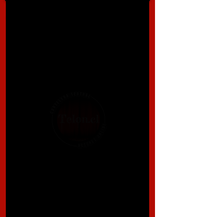
Corina Pastenes Oliva
coripaol@yahoo.es