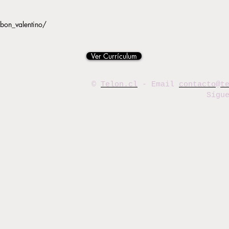
bon_valentino/
Ver Currículum
©
Telon.cl
- Email
contacto@t
Sígu