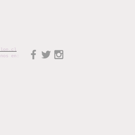
elon.cl
enos en: