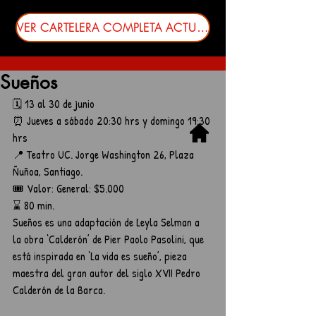
VER CARTELERA COMPLETA ACTUALIZADA
Sueños
🗓️ 13 al 30 de junio
⏰ Jueves a sábado 20:30 hrs y domingo 19:30 
hrs
📍 Teatro UC. Jorge Washington 26, Plaza 
Ñuñoa, Santiago.
🎟️ Valor: General: $5.000
⌛ 80 min.
Sueños es una adaptación de Leyla Selman a 
la obra ‘Calderón’ de Pier Paolo Pasolini, que 
está inspirada en ‘La vida es sueño’, pieza 
maestra del gran autor del siglo XVII Pedro 
Calderón de la Barca.