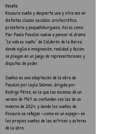
Reseña
Rosaura sueña y despierta una y otra vez en 
distintas clases sociales: aristocrática, 
proletaria y pequeñoburguesa. Así es como 
Pier Paolo Pasolini vuelve a pensar el drama 
“La vida es sueño” de Calderón de la Barca, 
donde vigilia e imaginación, realidad y ficción, 
se pliegan en un juego de representaciones y 
disputas de poder.  
Sueños es una adaptación de la obra de 
Pasolini por Leyla Selman, dirigida por 
Rodrigo Pérez, en la que las escenas de un 
verano de 1967 se confunden con las de un 
invierno de 2024, y donde los sueños de 
Rosaura se reflejan —como en un espejo— en 
los propios sueños de las actrices y actores 
de la obra.  