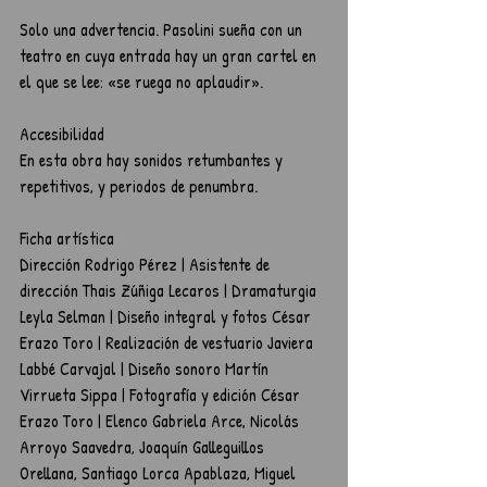
Solo una advertencia. Pasolini sueña con un 
teatro en cuya entrada hay un gran cartel en 
el que se lee: «se ruega no aplaudir». 
Accesibilidad
En esta obra hay sonidos retumbantes y 
repetitivos, y periodos de penumbra.
Ficha artística
Dirección Rodrigo Pérez | Asistente de 
dirección Thais Zúñiga Lecaros | Dramaturgia 
Leyla Selman | Diseño integral y fotos César 
Erazo Toro | Realización de vestuario Javiera 
Labbé Carvajal | Diseño sonoro Martín 
Virrueta Sippa | Fotografía y edición César 
Erazo Toro | Elenco Gabriela Arce, Nicolás 
Arroyo Saavedra, Joaquín Galleguillos 
Orellana, Santiago Lorca Apablaza, Miguel 