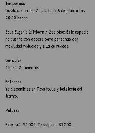
Temporada
Desde el martes 2 al sábado 6 de julio, a las 
20:00 horas.
Sala Eugenio Dittborn / 2do piso: Este espacio 
no cuenta con acceso para personas con 
movilidad reducida y silla de ruedas.
Duración
1 hora, 20 minutos
Entradas
Ya disponibles en Ticketplus y boletería del 
teatro.
Valores
Boletería $5.000. Ticketplus: $5.500.