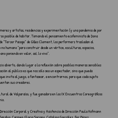
rmeres y artistas, residencias y experimentación (y una pandemia de por 
rso posible de habitar. Tomando el pensamiento ecofeminista de Dona 
de "Tercer Paisaje" de Gilles Clement, los performers trasladan al 
no humano "para construir desde un vértice, esculturas, espacios, 
ano poniendo en valor, así, lo vivo".
acio abierto, dando lugar a la reflexión sobre posibles maneras sensibles 
tación al público es que nos sólo sea un espectador, sino que pueda 
ue invita al juego, a fantasear, a encontrarnos, para que cada sujeto 
cuentan sus creadores.
ltural de Valparaíso, y fue ganadora en los IX Encuentros Coreográficos 
nio.
| Dirección Corporal y Creativa y Asistencia de Dirección Paula Hofmann 
arabia, Carmen Gloria Soriano, Catalina González, Fer Pérez, 