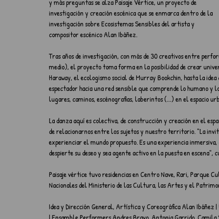
y más preguntas se alza Paisaje Vértice, un proyecto de 
investigación y creación escénica que se enmarca dentro de la 
investigación sobre Ecosistemas Sensibles del artista y 
compositor escénico Alan Ibáñez.
Tras años de investigación, con más de 30 creativos entre perfo
medio), el proyecto toma forma en la posibilidad de crear unive
Haraway, el ecologismo social de Murray Bookchin, hasta la idea 
espectador hacia una red sensible que comprende lo humano y lo 
lugares, caminos, escénografias, laberintos (...) en el espacio urb
La danza aquí es colectiva, de construcción y creación en el esp
de relacionarnos entre los sujetos y nuestro territorio. "La invi
experienciar el mundo propuesto. Es una experiencia inmersiva, q
despierte su deseo y sea agente activo en la puesta en escena", 
Paisaje vértice tuvo residencias en Centro Nave, Rari, Parque Cu
Nacionales del Ministerio de las Cultura, las Artes y el Patrimo
Idea y Dirección General, Artística y Coreográfica Alan Ibáñez 
| Ensamble Performers Andres Bravo, Antonia Garrido, Camila S