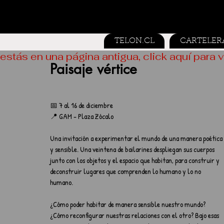
TELON.CL
CARTELER
estás en una página antigua, click aquí para v
Paisaje vértice
📅 7 al 16 de diciembre
📍 GAM - Plaza Zócalo
Una invitación a experimentar el mundo de una manera poética 
y sensible. Una veintena de bailarines despliegan sus cuerpos 
junto con los objetos y el espacio que habitan, para construir y 
deconstruir lugares que comprenden lo humano y lo no 
humano.
¿Cómo poder habitar de manera sensible nuestro mundo? 
¿Cómo reconfigurar nuestras relaciones con el otro? Bajo esas 