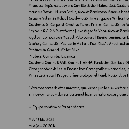
Francisco Sepúlveda, Javiera Carrillo, Javier Muñoz, José Calder
Mauricio Bazan | Milena Bralic, Nicolás Zambrano, Pamela Monda
Grassi y Valentín Ochoa | Colaboración Investigación Vértice Pau
Colaboración Corporal Creativa Teresa Prieto | Confección de V
Leyton / R.A.R.A Plataforma | Investigación Vocal Nicolás Zamb
Ugalde | Composición Musical Valo Sonoro | Diseño Iluminación Es
Diseño y Confección Vestuario Victoria Paz | Diseño Arquitectó
Producción General Víctor Silva
Produce: Comunidad Escénica
Colabora: Centro NAVE, Centro MANNA, Fundación Santiago Off, E
Obra ganadora de los IX Encuentros Coreográficos Nacionales, ini
Artes Escénicas. | Proyecto financiado por el Fondo Nacional de
“Veremos seres de otro universo, que vienen junto a su vértice 
en nuevo mundo y danzar para enaltecer la naturaleza y conect
— Equipo creativo de Paisaje vértice.
7 al 16 Dic, 2023
Mi a Do— 20.30 h