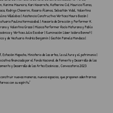
ón, Karime Maureira, Kari Navarrete, Katherine Cid, Mauricio Flores, 
ca, Rodrigo Chaverini, Rosario Álamos, Sebastián Vidal, Valentina 
lina Villalobos | Asistencia Constructiva Vértices Mauro Bazán | 
estuario Paulina Hormazabal | Asesoría de Dirección y Performer K. 
rano y Valentina Grassi | Música Performer Rocío Maturana y Pablo 
cénica y Vértices Julio Escobar | Iluminación Láser Isidora Bonnet | 
nico y de Vestuario Andrés Benjamín | Gestión Pamela Mondaca | 
stación Mapocho, Ministerio de las artes, la cultura y el patrimonio | 
ciativa financiada por el Fondo Nacional de Fomento y Desarrollo de las 
 Fomento y Desarrollo de las Artes Escénicas , Convocatoria 2023
a construir nuevas maneras, nuevos espacios, que proponen adentrarnos 
arnos con su espíritu”