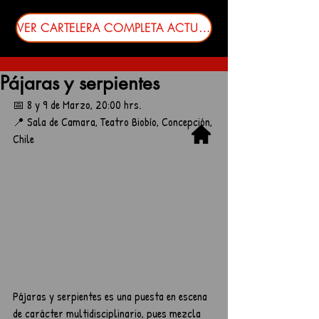
VER CARTELERA COMPLETA ACTUALIZADA
Pájaras y serpientes
📅 8 y 9 de Marzo, 20:00 hrs.
📍 Sala de Camara, Teatro Biobío, Concepción, 
Chile
Pájaras y serpientes es una puesta en escena 
de carácter multidisciplinario, pues mezcla 