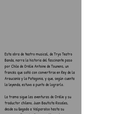
Esta obra de teatro musical, de Tryo Teatro 
Banda, narra la historia del fascinante paso 
por Chile de Orélie Antoine de Tounens, un 
francés que soñó con convertirse en Rey de la 
Araucanía y la Patagonia, y que, según cuenta 
la leyenda, estuvo a punto de lograrlo.
La trama sigue las aventuras de Orélie y su 
traductor chileno, Juan Bautista Rosales, 
desde su llegada a Valparaíso hasta su 