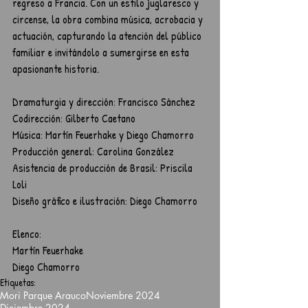
regreso a Francia. Con un estilo juglaresco y 
circense, la obra combina música, acrobacia y 
actuación, capturando la atención del público 
familiar e invitándolo a sumergirse en esta 
apasionante historia.
Dramaturgia y dirección: Francisco Sánchez
Codirección: Gilberto Caetano
Música: Martín Feuerhake y Diego Chamorro
Producción general: Carolina González
Asistencia de producción de Brasil: Priscila 
Loli
Diseño gráfico e ilustración: Diego Chamorro
Elenco:
Martín Feuerhake
Diego Chamorro
Etiquetas:
Mori Parque Arauco
Noviembre 2024
Diciembre 2024