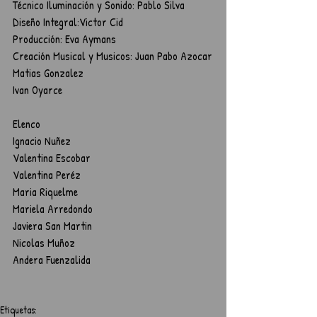
Técnico Iluminación y Sonido: Pablo Silva
Diseño Integral:Victor Cid 
Producción: Eva Aymans
Creación Musical y Musicos: Juan Pabo Azocar
Matias Gonzalez
Ivan Oyarce
Elenco
Ignacio Nuñez
Valentina Escobar
Valentina Peréz
Maria Riquelme
Mariela Arredondo
Javiera San Martin
Nicolas Muñoz
Andera Fuenzalida
Etiquetas: