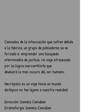
Cansados de la intoxicación que sufren debido 
a la fabrica, un grupo de pobladores se ve 
forzado a  emprender una búsqueda 
interminable de justicia. Un viaje atravesado 
por la lógica mercantilista que
develará lo mas oscuro del ser humano.
Necrópolis es un viaje hacia un mundo 
distópico no tan lejano a nuestra realidad.
Dirección: Daniela Caniullan
Dramaturgia: Daniela Caniullan