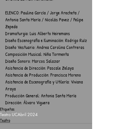
ELENCO: Paulina García / Jorge Arecheta / 
Antonia Santa María / Nicolás Pavez / Felipe 
Zepeda
Dramaturgia: Luis Alberto Heiremans
Diseño Escenografía e Iluminación: Rodrigo Ruíz
Diseño Vestuario: Andrea Carolina Contreras
Composición Musical: Niña Tormenta
Diseño Sonoro: Marcos Salazar
Asistencia de Dirección: Pascale Zelaya
Asistencia de Producción: Francisca Moreno
Asistencia de Escenografía y Utilería: Viviana 
Araya
Producción General: Antonia Santa María
Dirección: Álvaro Viguera
Etiquetas:
Teatro UC
Abril 2024
Teatro