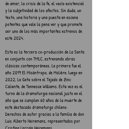
de amar, la crisis de la fe, el vacío existencial 
y la subjetividad de los afectos. Sin duda, un 
texto, una historia y una puesta en escena 
potentes que vale la pena ver y que promete 
ser uno de los más importantes estrenos de 
este 2024.
Esta es la tercera co-producción de La Santa 
en conjunto con TMLC, estrenando obras 
clásicas contemporáneas. La primera fue el 
año 2019 El Misántropo, de Molière; luego en 
2022, La Gata sobre el Tejado de Zinc 
Caliente, de Tennesse Williams. Esta vez es el 
turno de la dramaturgia nacional justo en el 
año que se cumplen 60 años de la muerte de 
este destacado dramaturgo chileno.
Derechos de autor gracias a la familia de don 
Luis Alberto Heiremans, representados por 
Cristina Larraín Heiremans.