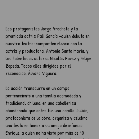
Los protagonistas Jorge Arecheta y la 
premiada actriz Pali García -quien debuta en 
nuestro teatro-comparten elenco con la 
actriz y productora, Antonia Santa María, y 
los talentosos actores Nicolás Pavez y Felipe 
Zepeda. Todos ellos dirigidos por el 
reconocido, Álvaro Viguera.
La acción transcurre en un campo 
perteneciente a una familia acomodada y 
tradicional chilena, en una caballeriza 
abandonada que antes fue una capilla. Julián, 
protagonista de la obra, organiza y celebra 
una fiesta en honor a su amigo de infancia 
Enrique, a quien no ha visto por más de 10 