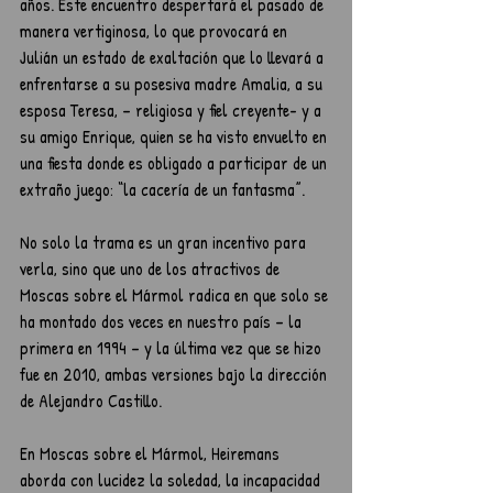
años. Este encuentro despertará el pasado de 
manera vertiginosa, lo que provocará en 
Julián un estado de exaltación que lo llevará a 
enfrentarse a su posesiva madre Amalia, a su 
esposa Teresa, – religiosa y fiel creyente- y a 
su amigo Enrique, quien se ha visto envuelto en 
una fiesta donde es obligado a participar de un 
extraño juego: “la cacería de un fantasma”.
No solo la trama es un gran incentivo para 
verla, sino que uno de los atractivos de 
Moscas sobre el Mármol radica en que solo se 
ha montado dos veces en nuestro país – la 
primera en 1994 – y la última vez que se hizo 
fue en 2010, ambas versiones bajo la dirección 
de Alejandro Castillo.
En Moscas sobre el Mármol, Heiremans 
aborda con lucidez la soledad, la incapacidad 