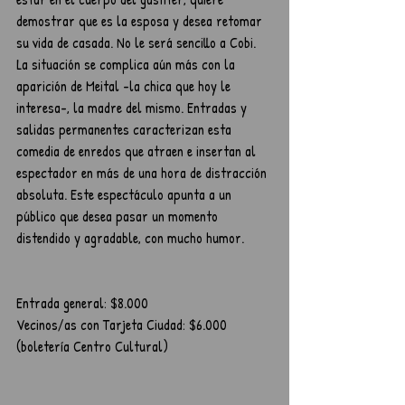
demostrar que es la esposa y desea retomar 
su vida de casada. No le será sencillo a Cobi. 
La situación se complica aún más con la 
aparición de Meital -la chica que hoy le 
interesa-, la madre del mismo. Entradas y 
salidas permanentes caracterizan esta 
comedia de enredos que atraen e insertan al 
espectador en más de una hora de distracción 
absoluta. Este espectáculo apunta a un 
público que desea pasar un momento 
distendido y agradable, con mucho humor.
Entrada general: $8.000 
Vecinos/as con Tarjeta Ciudad: $6.000 
(boletería Centro Cultural)