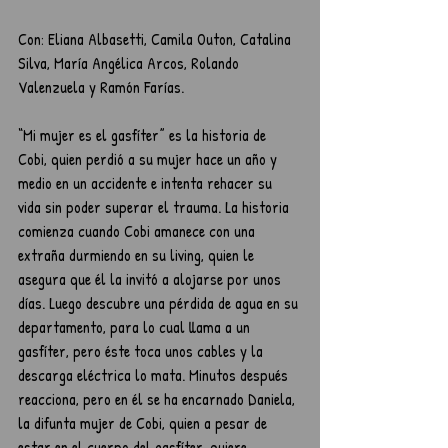
Con: Eliana Albasetti, Camila Outon, Catalina 
Silva, María Angélica Arcos, Rolando 
Valenzuela y Ramón Farías.
“Mi mujer es el gasfíter” es la historia de 
Cobi, quien perdió a su mujer hace un año y 
medio en un accidente e intenta rehacer su 
vida sin poder superar el trauma. La historia 
comienza cuando Cobi amanece con una 
extraña durmiendo en su living, quien le 
asegura que él la invitó a alojarse por unos 
días. Luego descubre una pérdida de agua en su 
departamento, para lo cual llama a un 
gasfíter, pero éste toca unos cables y la 
descarga eléctrica lo mata. Minutos después 
reacciona, pero en él se ha encarnado Daniela, 
la difunta mujer de Cobi, quien a pesar de 
estar en el cuerpo del gasfíter, quiere 