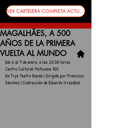
VER CARTELERA COMPLETA ACTUALIZADA
MAGALHÃES, A 500
AÑOS DE LA PRIMERA
VUELTA AL MUNDO
Del 6 al 9 de enero, a las 20:30 horas
Centro Cultural Matucana 100
De Tryo Teatro Banda | Dirigida por Francisco 
Sánchez | Codirección de Eduardo Irrazábal