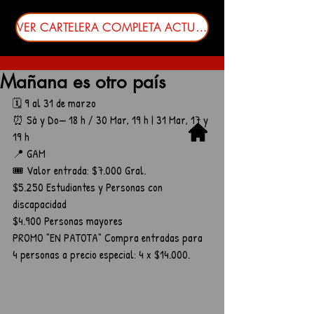
VER CARTELERA COMPLETA ACTUALIZADA
Mañana es otro país
🗓️ 9 al 31 de marzo
⏰ Sá y Do— 18 h / 30 Mar, 19 h | 31 Mar, 17 y 
19 h
📍 GAM
🎟️ Valor entrada: $7.000 Gral.
$5.250 Estudiantes y Personas con 
discapacidad
$4.900 Personas mayores
PROMO "EN PATOTA" Compra entradas para 
4 personas a precio especial: 4 x $14.000.