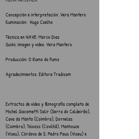
Concepción e interpretación: Vera Mantero
Iluminación:  Hugo Coelho
Técnica en NAVE: Marco Dias
Guión, imagen y video: Vera Mantero
Producción: O Rumo do Fumo
Agradecimientos: Editora Tradisom
Extractos de vídeo y filmografía completa de 
Michel Giacometti Salir (Serra do Caldeirão), 
Cava da Manta (Coimbra), Dornelas 
(Coimbra), Teixoso (Covilhã), Manhouce 
(Viseu), Córdova de S. Pedro Paus (Viseu) e 