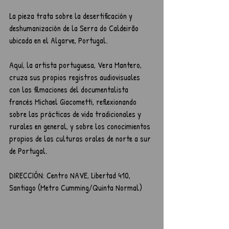
La pieza trata sobre la desertificación y 
deshumanización de la Serra do Caldeirão 
ubicada en el Algarve, Portugal. 
Aquí, la artista portuguesa, Vera Mantero, 
cruza sus propios registros audiovisuales 
con las filmaciones del documentalista 
francés Michael Giacometti, reflexionando 
sobre las prácticas de vida tradicionales y 
rurales en general, y sobre los conocimientos 
propios de las culturas orales de norte a sur 
de Portugal. 
DIRECCIÓN: Centro NAVE, Libertad 410, 
Santiago (Metro Cumming/Quinta Normal)