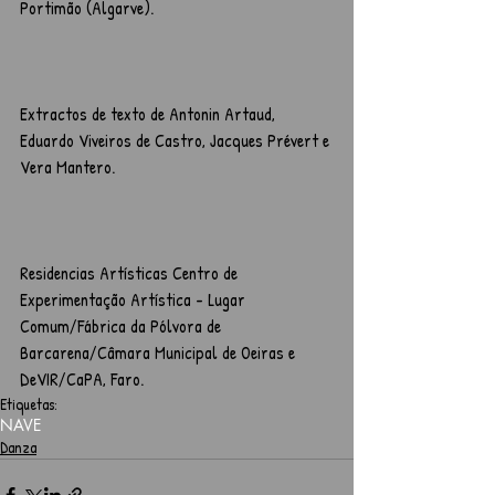
Portimão (Algarve).
Extractos de texto de Antonin Artaud, 
Eduardo Viveiros de Castro, Jacques Prévert e 
Vera Mantero. 
Residencias Artísticas Centro de 
Experimentação Artística - Lugar 
Comum/Fábrica da Pólvora de 
Barcarena/Câmara Municipal de Oeiras e 
DeVIR/CaPA, Faro. 
Etiquetas:
NAVE
Danza