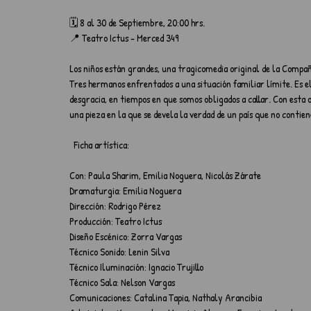
🗓️ 8 al 30 de Septiembre, 20:00 hrs.
📍 Teatro Ictus - Merced 349
Los niños están grandes, una tragicomedia original de la Compa
Tres hermanos enfrentados a una situación familiar límite. Es el
desgracia, en tiempos en que somos obligados a callar. Con esta 
una pieza en la que se devela la verdad de un país que no contien
  Ficha artística:
Con: Paula Sharim, Emilia Noguera, Nicolás Zárate
Dramaturgia: Emilia Noguera
Dirección: Rodrigo Pérez
Producción: Teatro Ictus
Diseño Escénico: Zorra Vargas
Técnico Sonido: Lenin Silva
Técnico Iluminación: Ignacio Trujillo
Técnico Sala: Nelson Vargas
Comunicaciones: Catalina Tapia, Nathaly Arancibia