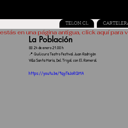
TELON.CL
CARTELER
estás en una página antigua, click aquí para v
La Población
📅 24 de enero 21.00 h
📍 Quilicura Teatro Festival Juan Radrigán
Villa Santa María, Del Trigal con El Romeral
https://youtu.be/9qyTeJoRQMA