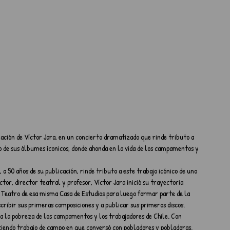
lación de Víctor Jara, en un concierto dramatizado que rinde tributo a 
 de sus álbumes íconicos, donde ahonda en la vida de los campamentos y 
a 50 años de su publicación, rinde tributo a este trabajo icónico de uno 
tor, director teatral y profesor, Víctor Jara inició su trayectoria 
de Teatro de esa misma Casa de Estudios para luego formar parte de la 
ribir sus primeras composiciones y a publicar sus primeros discos.
a la pobreza de los campamentos y los trabajadores de Chile. Con 
ciendo trabajo de campo en que conversó con pobladores y pobladoras. 