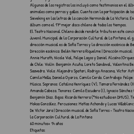
Algunos de los registros los incluyó como testimonios en el álb
animales como perros y gallos. Cuenta con la participación de Is
Sieveking en las letras de la canción Herminda de La Victoria. En 
álbum como el 17º mejor disco chileno de todos los tiempos.
El Teatro Nacional Chileno decide rendirle tributo en este conci
Juvenil Municipal de la Corporación Cultural de La Pintana, el 
dirección musical es de Sofía Torres y la dirección escénica de 
Dirección escénica: Belén Herrera Riquelme | Dirección musical: 
Annie Murath, Nicole Vial, Felipe Lagos y Daniel Alcaíno |Orques
de Chile: Violín: Benjamín Acuña, Loreto Sandoval, Valentina Be
Saavedra. Viola: Alejandro Spatari, Rodrigo Anacona, Víctor Ast
Camila Mella, Daniela Oyarzo, Camilo Cerda. Contrabajo: Felipe M
Música. Sopranos: Catalina Henríquez (V), Tamara Fernández (III
Amanda Cabeza. Tenores: Camilo Escudero (I), Ignacio Sánchez (I)
Benjamín Díaz. Bajos: Ricardo Herrera (*No estudia en DMUS), Tim
Moksa González. Percusiones: Matías Achondo y Lucas Villablanc
De Víctor Jara | Dirección musical de Sofía Torres - Teatro Naci
la Corporación Cultural de La Pintana
60 minutos+ 14 años
Etiquetas: