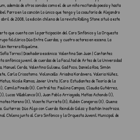
um, además de otros sonidos como el de un niño recitando poesía y hasta 
abel Parra en la canción Lo único que tengo y la coautoría de Alejandro 
abril de 2008, la edición chilena de la revista Rolling Stone situó a este 
erto que cuenta con la participación del Coro Sinfónico y la Orquesta 
grupo folclórico Dúo Entre Cuerdas, y cuatro actores en escena. La 
Belén Herrera Riquelme.
Sofía Torres | Diseñadora escénica: Valentina San Juan | Cantantes: 
ta sinfónica juvenil de cuerdas de la Facultad de Artes de la Universidad 
a, Manuel Cerda, Valentina Guliaew, Gad Pozo, Daniela Roa, Simón 
ete, Carla Crisostomo. Violoncello: Ariadna Kordovero, Valeria Núñez, 
atus, Nicole Ramos, Javier Ureta. |Coro: Estudiantes de Teoría de la 
), Camila Pineda (II). Contraltos: Paulina Campos, Claudia Gutiérrez, 
, Lucas Villablanca (II), Juan Pablo Arriagada, Matías Achondo (I), 
oteo Moreno (II), Vicente Iturrieta (II), Rubén Conejeros (II). Quena: 
a. Guitarras: Dúo Algo con Cuerda: Reinaldo Galaz y Bastián Inostroza.
onal Chileno junto al Coro Sinfónico y la Orquesta Juvenil Municipal de 