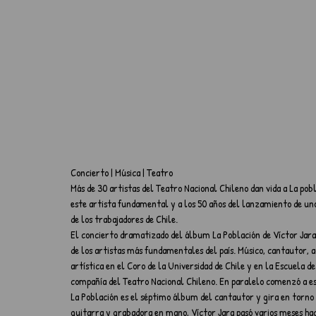
Concierto | Música | Teatro
Más de 30 artistas del Teatro Nacional Chileno dan vida a La pob
este artista fundamental y a los 50 años del lanzamiento de uno
de los trabajadores de Chile.
El concierto dramatizado del álbum La Población de Víctor Jara, 
de los artistas más fundamentales del país. Músico, cantautor, ac
artística en el Coro de la Universidad de Chile y en la Escuela 
compañía del Teatro Nacional Chileno. En paralelo comenzó a esc
La Población es el séptimo álbum del cantautor y gira en torno 
guitarra y grabadora en mano, Víctor Jara pasó varios meses ha