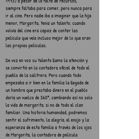
1973) a pesar de la falta de recursos, 
siempre faltaba para comer, pero nunca para 
ir al cine. Pero nadie iba a imaginar que la hija 
menor, Margarita, tenia un talento; cuando 
volvía del cine era capaz de contar las 
película que veía incluso mejor de lo que eran 
las propias películas.
De voz en voz su talento llamo la atención y 
se convirtió en la contadora oficial de todo el 
pueblo de la salitrera. Pero cuando todo 
empezaba a ir bien en la familia la llegada de 
un hombre que prestaba dinero en el pueblo 
daría un vuelco de 360*, cambiando así no solo 
la vida de margarita, si no de todo el clan 
familiar. Una historia humanidad, podremos 
sentir el sufrimiento, la alegría, el enojo y la 
esperanza de esta familia a través de los ojos 
de Margarita, la contadora de película 