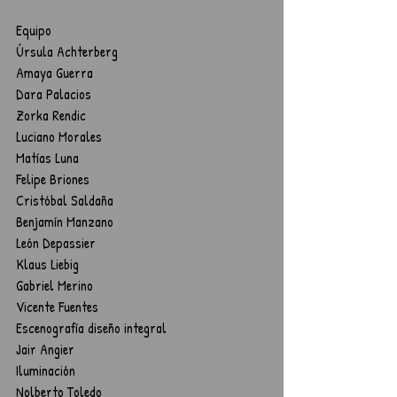
Equipo
Úrsula Achterberg
Amaya Guerra 
Dara Palacios 
Zorka Rendic
Luciano Morales
Matías Luna
Felipe Briones 
Cristóbal Saldaña
Benjamín Manzano
León Depassier
Klaus Liebig
Gabriel Merino
Vicente Fuentes
Escenografía diseño integral
Jair Angier 
Iluminación
Nolberto Toledo