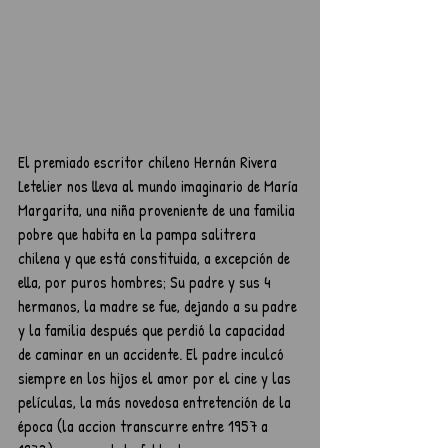
El premiado escritor chileno Hernán Rivera 
Letelier nos lleva al mundo imaginario de María 
Margarita, una niña proveniente de una familia 
pobre que habita en la pampa salitrera 
chilena y que está constituida, a excepción de 
ella, por puros hombres; Su padre y sus 4 
hermanos, la madre se fue, dejando a su padre 
y la familia después que perdió la capacidad 
de caminar en un accidente. El padre inculcó 
siempre en los hijos el amor por el cine y las 
películas, la más novedosa entretención de la 
época (la accion transcurre entre 1957 a 