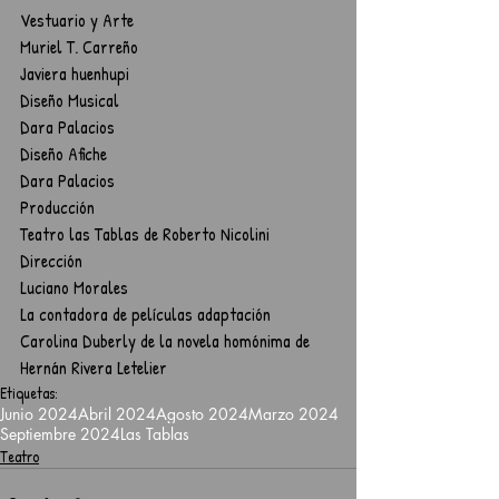
Vestuario y Arte
Muriel T. Carreño 
Javiera huenhupi
Diseño Musical
Dara Palacios
Diseño Afiche
Dara Palacios
Producción
Teatro las Tablas de Roberto Nicolini
Dirección
Luciano Morales
La contadora de películas adaptación
Carolina Duberly de la novela homónima de 
Hernán Rivera Letelier
Etiquetas:
Junio 2024
Abril 2024
Agosto 2024
Marzo 2024
Septiembre 2024
Las Tablas
Teatro